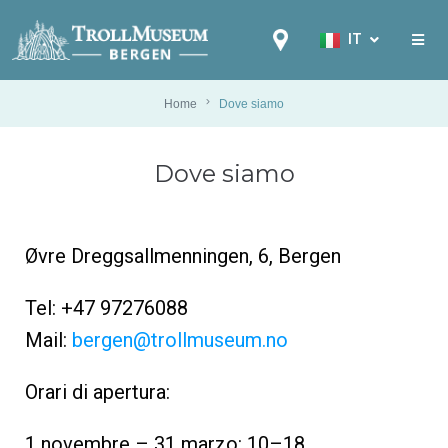
IT
EN
NB
Home
Dove siamo
FR
Dove siamo
IT
ES
DE
Øvre Dreggsallmenningen, 6, Bergen
NL
PL
Tel: +47 97276088
RU
Mail:
bergen@trollmuseum.no
PT
Orari di apertura:
ZH
1 novembre – 31 marzo: 10–18