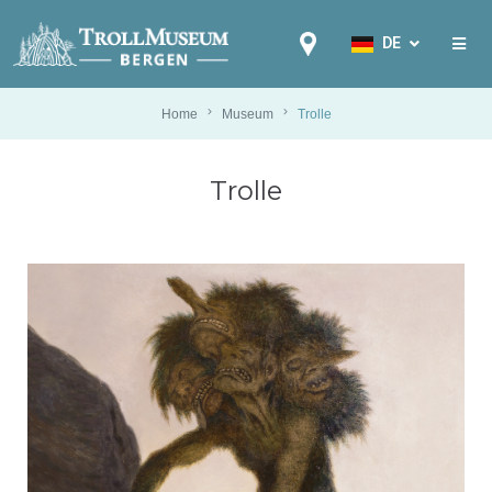
DE
EN
NB
Home
Museum
Trolle
FR
Trolle
IT
ES
DE
NL
PL
RU
PT
ZH