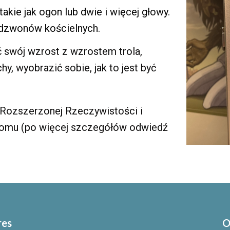
kie jak ogon lub dwie i więcej głowy.
 dzwonów kościelnych.
wój wzrost z wzrostem trola,
y, wyobrazić sobie, jak to jest być
i Rozszerzonej Rzeczywistości i
domu (po więcej szczegółów odwiedź
res
O