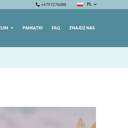
+4797276088
PL
EN
NB
EUM
PAMIĄTKI
FAQ
ZNAJDŹ NAS
FR
IT
ES
DE
NL
PL
RU
PT
ZH