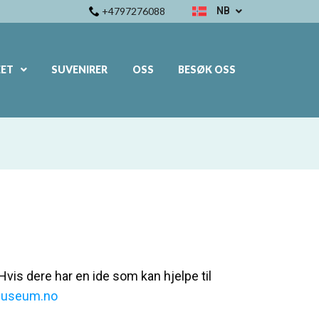
+4797276088
NB
EN
NB
ET
SUVENIRER
OSS
BESØK OSS
FR
IT
ES
DE
NL
PL
RU
PT
ZH
Hvis dere har en ide som kan hjelpe til
museum.no