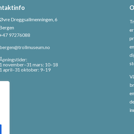
ntaktinfo
O
Øvre Dreggsallmenningen, 6
Tr
Bergen
er
+47 97276088
pr
en
bergen@trollmuseum.no
di
Åpningstider:
st
1 november–31 mars: 10–18
1 april–31 oktober: 9–19
Vå
br
en
de
in